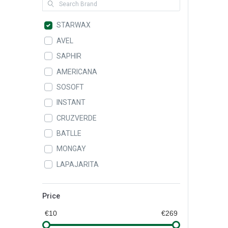
STARWAX
AVEL
SAPHIR
AMERICANA
SOSOFT
INSTANT
CRUZVERDE
BATLLE
MONGAY
LAPAJARITA
ALAMPAT
LEIFHEIT
Price
QUEY
€10
€269
CAROL