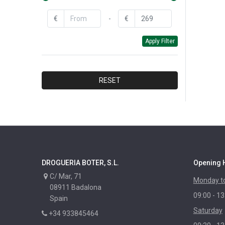
BAYROL
€
-
€
BAYER
Apply Filter
CEYS
DR.BECKMANN
FAREN
RESET
DYLON
XYLAZEL
CORPOL
NUNCAS
MAURIS
DROGUERIA BOTER, S.L.
Opening 
PASO
C/ Mar, 71
Monday to
RAYT
08911 Badalona
09:00 - 13
IBERIA
Spain
Saturday
LIXONE
+34 933845464