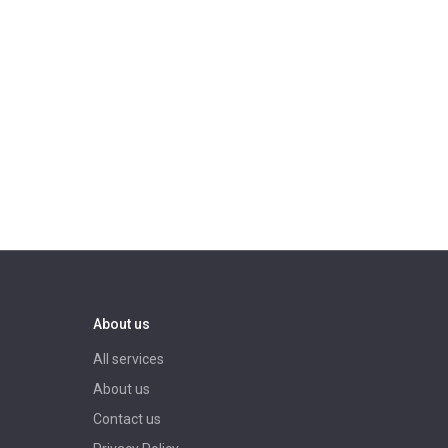
About us
All services
About us
Contact us