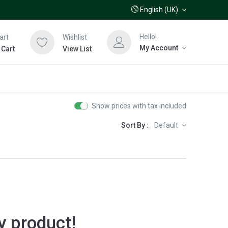
English (UK)
Hello!
art
Wishlist
My Account
 Cart
View List
Show prices with tax included
Sort By :
Default
y product!