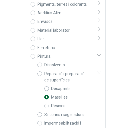
Pigments, terres i colorants
Additius Alim.
Envasos
Material laboratori
Llar
Ferreteria
Pintura
Dissolvents
Reparació i preparació
de superfícies
Decapants
Massilles
Resines
Silicones i segelladors
Impermeabilització i