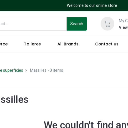
Welcome to our online store
My C
Search
View
erce
Talleres
All Brands
Contact us
e superfícies
Massilles
- 0 items
ssilles
We couldn't find an