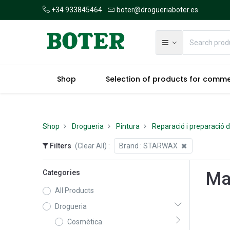
+34 933845464
boter@drogueriaboter.es
Shop
Selection of products for comm
Shop
Drogueria
Pintura
Reparació i preparació d
Filters
(Clear All)
:
Brand :
STARWAX
Categories
Ma
All Products
Drogueria
Cosmètica