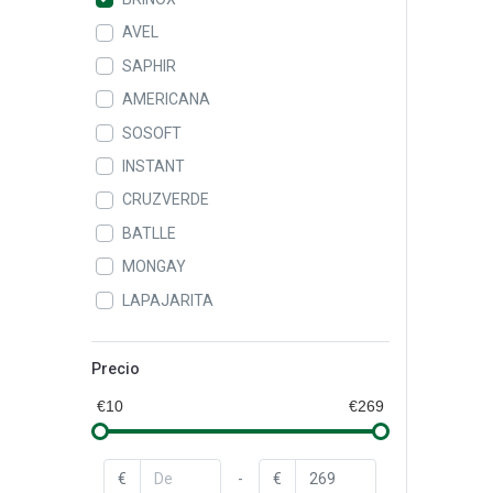
AVEL
SAPHIR
AMERICANA
SOSOFT
INSTANT
CRUZVERDE
BATLLE
MONGAY
LAPAJARITA
ALAMPAT
LEIFHEIT
Precio
QUEY
€10
€269
CAROL
BAYROL
€
-
€