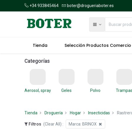
+34 933845464
boter@drogueriaboter.es
Tienda
Selección Productos Comercio
Categorías
Aerosol, spray
Geles
Polvo
Trampa
Tienda
Droguería
Hogar
Insecticidas
Rastrer
Filtros
(Clear All)
:
Marca:
BRINOX