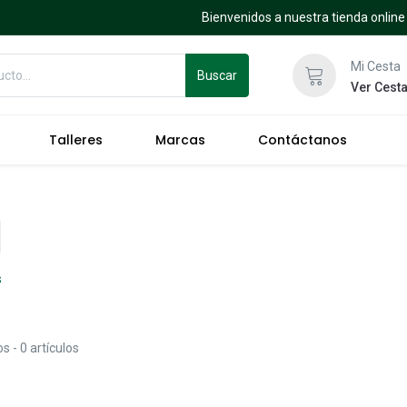
Bienvenidos a nuestra tienda online
Mi Cesta
Buscar
Ver Cest
Talleres
Marcas
Contáctanos
s
os
- 0 artículos