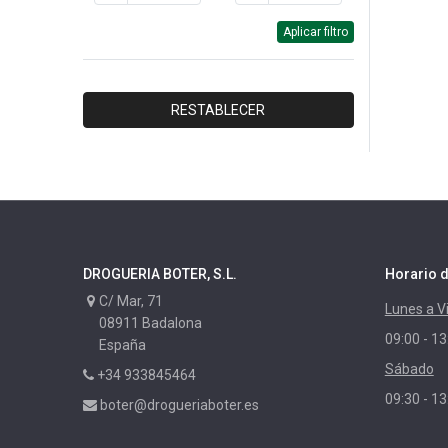
BAYER
Aplicar filtro
STARWAX
CEYS
DR.BECKMANN
RESTABLECER
FAREN
DYLON
XYLAZEL
CORPOL
NUNCAS
DROGUERIA BOTER, S.L.
Horario d
MAURIS
C/ Mar, 71
Lunes a V
PASO
08911 Badalona
09:00 - 13
RAYT
España
Sábado
IBERIA
+34 933845464
09:30 - 13
LIXONE
boter@drogueriaboter.es
LIXNATURE