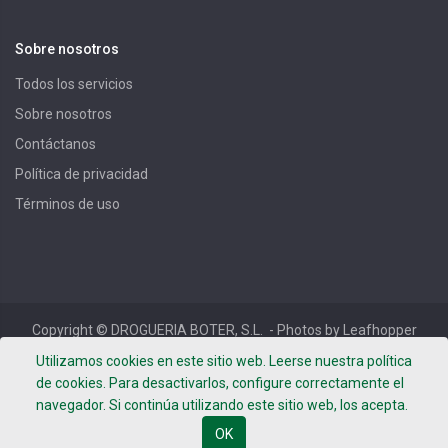
Sobre nosotros
Todos los servicios
Sobre nosotros
Contáctanos
Política de privacidad
Términos de uso
Copyright ©
DROGUERIA BOTER, S.L.
- Photos by Leafhopper
Project -
Términos de uso
-
Política de privacidad
-
Aviso
Utilizamos cookies en este sitio web. Leerse nuestra política
Legal
de cookies. Para desactivarlos, configure correctamente el
navegador. Si continúa utilizando este sitio web, los acepta.
OK
Español