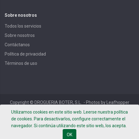
Sobre nosotros
Todos los servicios
Sobre nosotros
Contáctanos
Política de privacidad
Términos de uso
Copyright ©
DROGUERIA BOTER, S.L.
- Photos by Leafhopper
Project -
Términos de uso
-
Política de privacidad
-
Aviso
Utilizamos cookies en este sitio web. Leerse nuestra política
Legal
de cookies. Para desactivarlos, configure correctamente el
navegador. Si continúa utilizando este sitio web, los acepta.
OK
Español