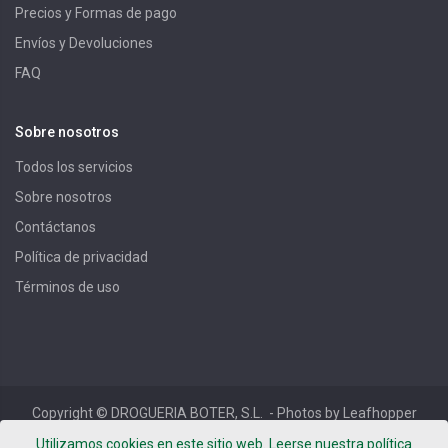
Precios y Formas de pago
Envíos y Devoluciones
FAQ
Sobre nosotros
Todos los servicios
Sobre nosotros
Contáctanos
Política de privacidad
Términos de uso
Copyright ©
DROGUERIA BOTER, S.L.
- Photos by Leafhopper
Project -
Términos de uso
-
Política de privacidad
-
Aviso
Utilizamos cookies en este sitio web. Leerse nuestra política