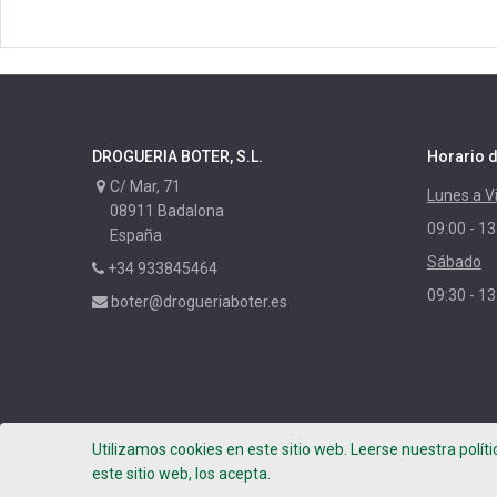
DROGUERIA BOTER, S.L.
Horario d
C/ Mar, 71
Lunes a V
08911 Badalona
09:00 - 13
España
Sábado
+34 933845464
09:30 - 13
boter@drogueriaboter.es
Utilizamos cookies en este sitio web. Leerse nuestra polít
Copyright ©
DROGUERIA BOTER, S.L.
- Photos by Leafhop
este sitio web, los acepta.