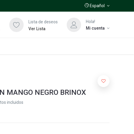
Español
Hola!
Lista de deseos
Mi cuenta
a
Ver Lista
ON MANGO NEGRO BRINOX
os incluidos