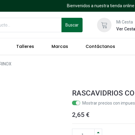
Bienvenidos a nuestra tienda online
Mi Cesta
Buscar
Ver Cest
Talleres
Marcas
Contáctanos
RINOX
RASCAVIDRIOS C
Mostrar precios con impuest
2,65
€