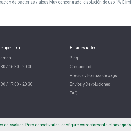
mación de bacterias y algas Muy concentrado, disolución de uso 1% Elim
e apertura
Enlaces útiles
iernes
Blog
:30 / 16:30 - 20:00
Comunidad
Precios y Formas de pago
:30 / 17:00 - 20:30
Envíos y Devoluciones
FAQ
ica de cookies. Para desactivarlos, configure correctamente el navegador
per Project -
Términos de uso
-
Política de privacidad
-
Aviso Legal