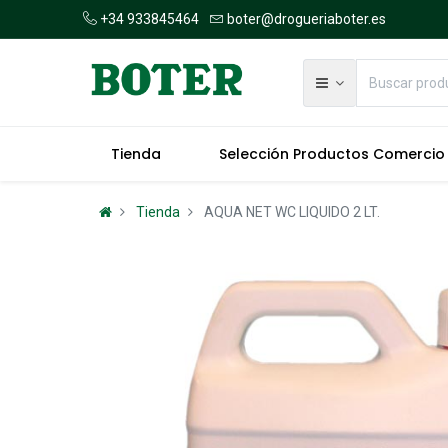
+34 933845464
boter@drogueriaboter.es
Tienda
Selección Productos Comercio
Tienda
AQUA NET WC LIQUIDO 2 LT.