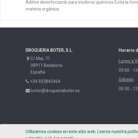
Aditivo desinfectante para inodoros químicos Evita la for
materia orgánica.
DROGUERIA BOTER, S.L.
Horario d
C/ Mar, 71
Lunes a V
08911 Badalona
09:00 - 13
España
Sábado
+34 933845464
09:30 - 13
boter@drogueriaboter.es
Utilizamos cookies en este sitio web. Leerse nuestra polít
Copyright ©
DROGUERIA BOTER, S.L.
- Photos by Leafhop