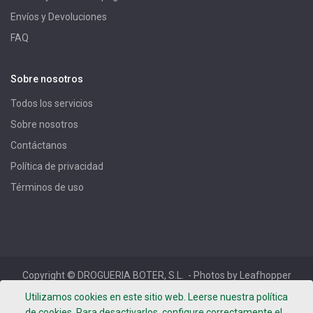
Envíos y Devoluciones
FAQ
Sobre nosotros
Todos los servicios
Sobre nosotros
Contáctanos
Política de privacidad
Términos de uso
Copyright ©
DROGUERIA BOTER, S.L.
- Photos by Leafhopper
Project -
Términos de uso
-
Política de privacidad
-
Aviso
Utilizamos cookies en este sitio web. Leerse nuestra política
Legal
de cookies. Para desactivarlos, configure correctamente el