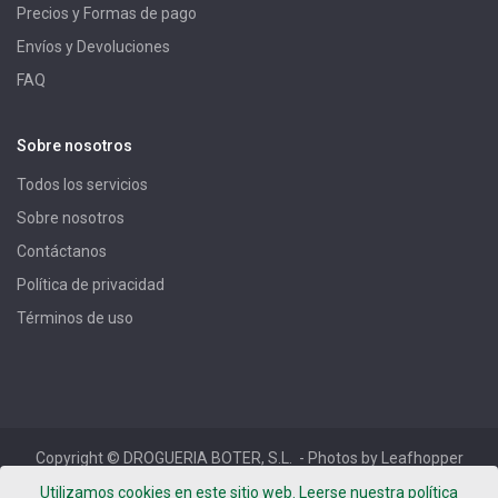
Precios y Formas de pago
Envíos y Devoluciones
FAQ
Sobre nosotros
Todos los servicios
Sobre nosotros
Contáctanos
Política de privacidad
Términos de uso
Copyright ©
DROGUERIA BOTER, S.L.
- Photos by Leafhopper
Project -
Términos de uso
-
Política de privacidad
-
Aviso
Utilizamos cookies en este sitio web. Leerse nuestra política