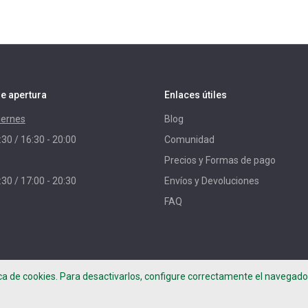
e apertura
Enlaces útiles
iernes
Blog
:30 / 16:30 - 20:00
Comunidad
Precios y Formas de pago
:30 / 17:00 - 20:30
Envíos y Devoluciones
FAQ
ica de cookies. Para desactivarlos, configure correctamente el navegador
per Project -
Términos de uso
-
Política de privacidad
-
Aviso Legal