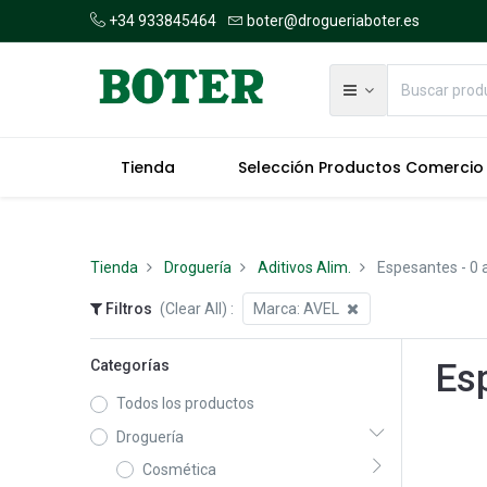
+34 933845464
boter@drogueriaboter.es
Tienda
Selección Productos Comercio
Tienda
Droguería
Aditivos Alim.
Espesantes
- 0 
Filtros
(Clear All)
:
Marca:
AVEL
Categorías
Es
Todos los productos
Droguería
Cosmética