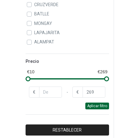
CRUZVERDE
BATLLE
MONGAY
LAPAJARITA
ALAMPAT
LEIFHEIT
QUEY
Precio
CAROL
€10
€269
BAYROL
BAYER
€
-
€
STARWAX
Aplicar filtro
CEYS
DR.BECKMANN
FAREN
RESTABLECER
DYLON