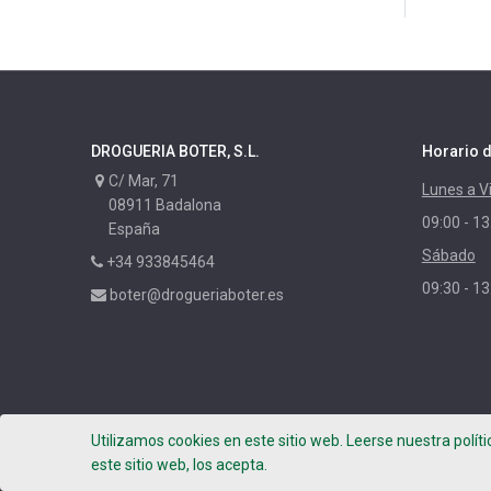
XYLAZEL
CORPOL
NUNCAS
MAURIS
DROGUERIA BOTER, S.L.
Horario d
PASO
C/ Mar, 71
Lunes a V
RAYT
08911 Badalona
09:00 - 13
IBERIA
España
Sábado
LIXONE
+34 933845464
09:30 - 13
LIXNATURE
boter@drogueriaboter.es
BEISSIER
HUMYDRY
MENFORSAN
TITAN
Utilizamos cookies en este sitio web. Leerse nuestra polít
DIPISTOL
Copyright ©
DROGUERIA BOTER, S.L.
- Photos by Leafhop
este sitio web, los acepta.