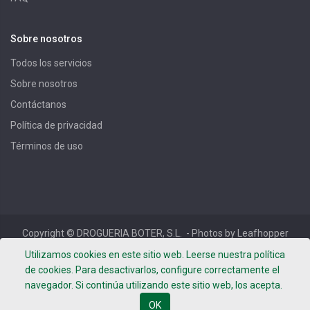
Sobre nosotros
Todos los servicios
Sobre nosotros
Contáctanos
Política de privacidad
Términos de uso
Copyright ©
DROGUERIA BOTER, S.L.
- Photos by Leafhopper
Project -
Términos de uso
-
Política de privacidad
-
Aviso
Utilizamos cookies en este sitio web. Leerse nuestra política
Legal
de cookies. Para desactivarlos, configure correctamente el
navegador. Si continúa utilizando este sitio web, los acepta.
OK
Español