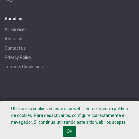
FAQ
About us
All services
About us
Contact us
Privacy Policy
Terms & Conditions
Copyright ©
DROGUERIA BOTER, S.L.
- Photos by Leafhopper
Utilizamos cookies en este sitio web. Leerse nuestra política
Project -
Terms of use
-
Privacy Policy
-
Legal notice
de cookies. Para desactivarlos, configure correctamente el
navegador. Si continúa utilizando este sitio web, los acepta.
OK
English (UK)