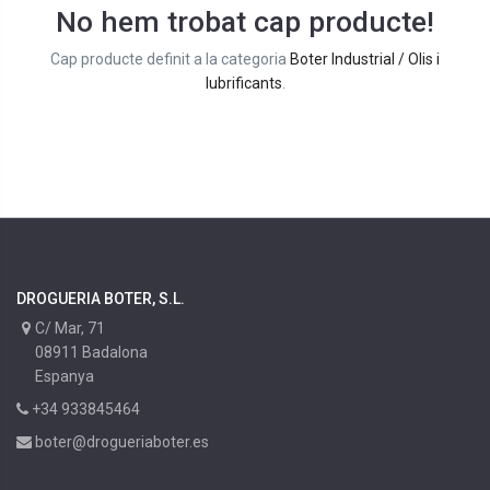
No hem trobat cap producte!
Cap producte definit a la categoria
Boter Industrial / Olis i
lubrificants
.
DROGUERIA BOTER, S.L.
C/ Mar, 71
08911 Badalona
Espanya
+34 933845464
boter@drogueriaboter.es