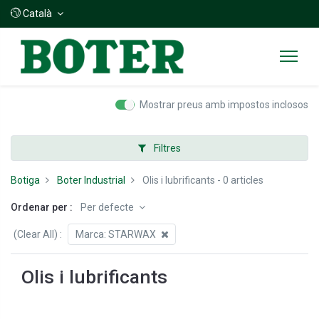
Català
Mostrar preus amb impostos inclosos
Filtres
Botiga
Boter Industrial
Olis i lubrificants
- 0 articles
Ordenar per :
Per defecte
(Clear All)
:
Marca:
STARWAX
Olis i lubrificants